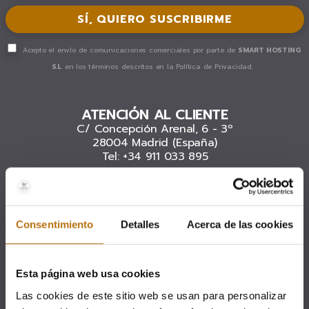
Acepto el envío de comunicaciones comerciales por parte de
SMART HOSTING
S.L
en los términos descritos en
la Política de Privacidad.
ATENCIÓN AL CLIENTE
C/ Concepción Arenal, 6 - 3º
28004 Madrid (España)
Tel: +34 911 033 895
info@woohoo-group.com
Síguenos en:
Consentimiento
Detalles
Acerca de las cookies
Esta página web usa cookies
ALOJAMIENTOS
Las cookies de este sitio web se usan para personalizar