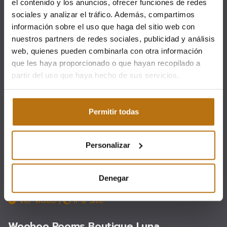
el contenido y los anuncios, ofrecer funciones de redes
Woohoo Rooms Boutique Gran Vía
sociales y analizar el tráfico. Además, compartimos
Calle Gran Vía, 44. 2º izquierda., 28013 Madrid
información sobre el uso que haga del sitio web con
(España)
Tel.: +34 919 074 691
nuestros partners de redes sociales, publicidad y análisis
wrbgv@woohoo-group.com
web, quienes pueden combinarla con otra información
Ver vídeo
|
Ir a Site
que les haya proporcionado o que hayan recopilado a
partir del uso que haya hecho de sus servicios.
Woohoo Rooms Fuencarral
Calle Fuencarral, 41 - 2º, 28004 Madrid (España)
Tel.:
+34 919 075 583
Permitir todas
wrf@woohoo-group.com
Ver vídeo
|
Ir a Site
Personalizar
Woohoo Suites Madrid
Calle Concepción Arenal, 6 - 1º 28004 Madrid
(España)
Tel: +34 911 033 895
Denegar
wsm@woohoo-group.com
Ver vídeo
|
Ir a Site
Woohoo Rooms Boutique Luna