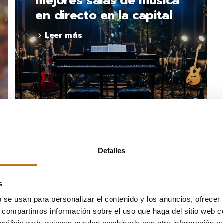
mejores salas de música
en directo en la capital
Leer más
Detalles
s
b se usan para personalizar el contenido y los anuncios, ofrecer
s, compartimos información sobre el uso que haga del sitio web 
 análisis web, quienes pueden combinarla con otra información q