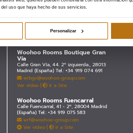
r del uso que haya hecho de sus servicios.
Personalizar
Woohoo Rooms Boutique Gran
Vía
Calle Gran Vía, 44. 2º izquierda., 28013
Madrid (España)
Tel.: +34 919 074 691
wrbgv@woohoo-group.com
Ver vídeo
|
Ir a Site
Woohoo Rooms Fuencarral
Calle Fuencarral, 41 - 2º, 28004 Madrid
(España)
Tel.: +34 919 075 583
wrf@woohoo-group.com
Ver vídeo
|
Ir a Site