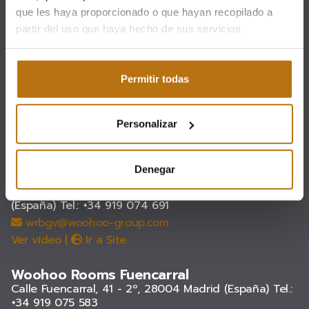
Tel: +34 911 033 895
que les haya proporcionado o que hayan recopilado a
info@woohoo-group.com
partir del uso que haya hecho de sus servicios.
Síguenos en:
Permitir todas
Personalizar
ALOJAMIENTOS
Denegar
Woohoo Rooms Boutique Gran Vía
Calle Gran Vía, 44. 2º izquierda., 28013 Madrid
(España)
Tel.: +34 919 074 691
wrbgv@woohoo-group.com
Ver vídeo
|
Ir a Site
Woohoo Rooms Fuencarral
Calle Fuencarral, 41 - 2º, 28004 Madrid (España)
Tel.:
+34 919 075 583