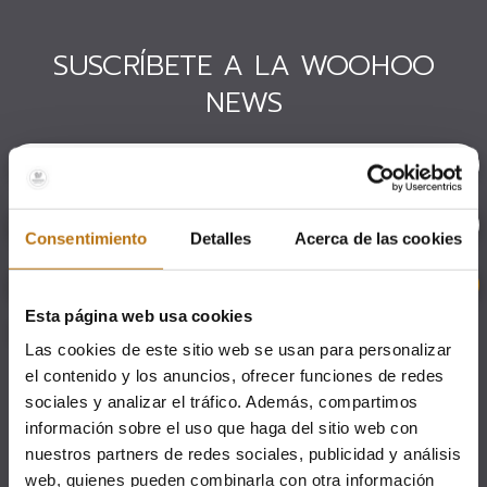
SUSCRÍBETE A LA WOOHOO
NEWS
Consentimiento
Detalles
Acerca de las cookies
Esta página web usa cookies
Acepto el envío de comunicaciones comerciales por parte de
SMART HOSTING
Las cookies de este sitio web se usan para personalizar
S.L
en los términos descritos en
la Política de Privacidad.
el contenido y los anuncios, ofrecer funciones de redes
sociales y analizar el tráfico. Además, compartimos
información sobre el uso que haga del sitio web con
ATENCIÓN AL CLIENTE
nuestros partners de redes sociales, publicidad y análisis
C/ Concepción Arenal, 6 - 3º
28004 Madrid (España)
web, quienes pueden combinarla con otra información