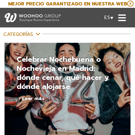
MEJOR PRECIO GARANTIZADO EN NUESTRA WEB
X
ESPAÑOL
CATEGORÍAS
Celebrar Nochebuena o
Nochevieja en Madrid:
dónde cenar, qué hacer y
dónde alojarse
Leer más