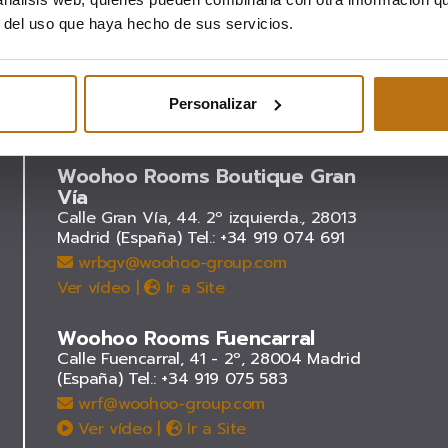
r del uso que haya hecho de sus servicios.
Personalizar
Woohoo Rooms Boutique Gran
Vía
Calle Gran Vía, 44. 2º izquierda., 28013
Madrid (España)
Tel.: +34 919 074 691
wrbgv@woohoo-group.com
Ver vídeo
|
Ir a Site
Woohoo Rooms Fuencarral
Calle Fuencarral, 41 - 2º, 28004 Madrid
(España)
Tel.: +34 919 075 583
wrf@woohoo-group.com
Ver vídeo
|
Ir a Site