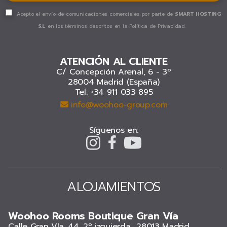
Acepto el envío de comunicaciones comerciales por parte de
SMART HOSTING
S.L
en los términos descritos en
la Política de Privacidad.
ATENCIÓN AL CLIENTE
C/ Concepción Arenal, 6 - 3º
28004 Madrid (España)
Tel: +34 911 033 895
info@woohoo-group.com
Síguenos en:
ALOJAMIENTOS
Woohoo Rooms Boutique Gran Vía
Calle Gran Vía, 44. 2º izquierda., 28013 Madrid