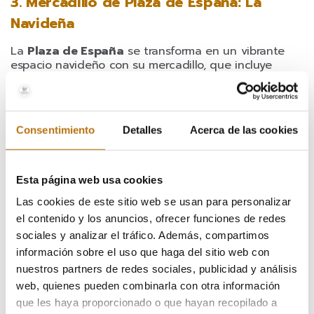
3. Mercadillo de Plaza de España: La
Navideña
La
Plaza de España
se transforma en un vibrante
espacio navideño con su mercadillo, que incluye
artesanía, gastronomía y una impresionante pista de
hielo. Este año, la gran novedad es una gigantesca
bola de luz que añade un toque mágico al entorno.
Puedes consultar los horarios de la pista de hielo
Consentimiento
Detalles
Acerca de las cookies
aquí
.
Fechas: Del 23 de noviembre al 7 de enero.
Esta página web usa cookies
Ubicación: Plaza de España.
Las cookies de este sitio web se usan para personalizar
el contenido y los anuncios, ofrecer funciones de redes
sociales y analizar el tráfico. Además, compartimos
4. Feria Mercado de Artesanía de la
información sobre el uso que haga del sitio web con
Comunidad de Madrid
nuestros partners de redes sociales, publicidad y análisis
web, quienes pueden combinarla con otra información
Si buscas artesanía local, la
Feria Mercado de
que les haya proporcionado o que hayan recopilado a