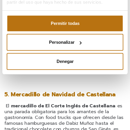
Artesanía
en el Paseo de Recoletos es tu lugar.
partir del uso que haya hecho de sus servicios.
Desde joyería hasta juguetería y marroquinería, más
de 155 artesanos de toda España se dan cita aquí.
Fechas: Del 1 al 30 de diciembre (cerrado el 25 de
Permitir todas
diciembre).
Ubicación: Paseo de Recoletos (entre Colón y
Personalizar
Cibeles).
Horario: Todos los días: 11:00 A.M. a 21:00 P.M; 24
Denegar
diciembre: 11:00 A.M. a 15:00 P.M; Cerrado: 25
diciembre
5. Mercadillo de Navidad de Castellana
El
mercadillo de El Corte Inglés de Castellana
es
una parada obligatoria para los amantes de la
gastronomía. Con food trucks que ofrecen desde las
famosas hamburguesas de Dabiz Muñoz hasta el
tradicional chocolate con churros de San Ginés, es