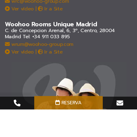
wrc@woohoo-group.com
Ver vídeo
|
Ir a Site
Woohoo Rooms Unique Madrid
C. de Concepcion Arenal, 6, 3º, Centro, 28004
Madrid
Tel: +34 911 033 895
wrum@woohoo-group.com
Ver vídeo
|
Ir a Site
RESERVA