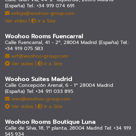
(España)
Tel.: +34 919 074 691
wrbgv@woohoo-group.com
Ver vídeo
|
Ir a Site
Woohoo Rooms Fuencarral
Calle Fuencarral, 41 - 2º, 28004 Madrid (España)
Tel.:
+34 919 075 583
wrf@woohoo-group.com
Ver vídeo
|
Ir a Site
Woohoo Suites Madrid
Calle Concepción Arenal, 6 - 1º 28004 Madrid
(España)
Tel: +34 911 033 895
wsm@woohoo-group.com
Ver vídeo
|
Ir a Site
Woohoo Rooms Boutique Luna
Calle de Silva, 18, 1ª planta, 28004 Madrid
Tel: +34 919
545 934